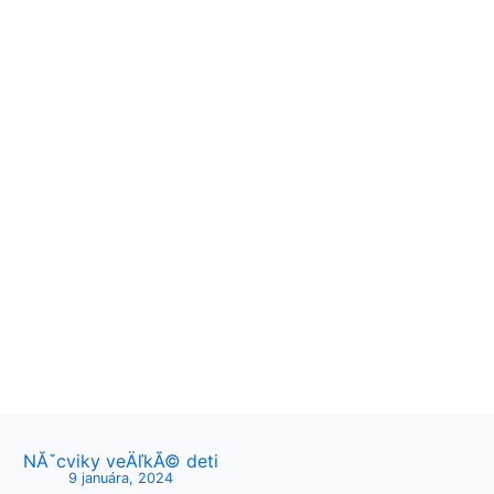
NĂˇcviky veÄľkĂ© deti
9 januára, 2024