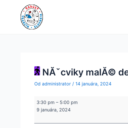
Preskočiť
NĂˇcviky
Post
KultĂşrny
na
malĂ©
navigation
dom
obsah
deti
Zlatovce
NĂˇcviky malĂ© de
Od
administrator
/
14 januára, 2024
3:30 pm
–
5:00 pm
9 januára, 2024