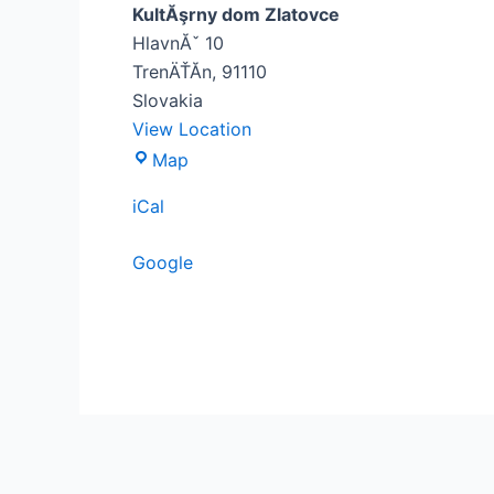
KultĂşrny dom Zlatovce
HlavnĂˇ 10
TrenÄŤĂ­n
,
91110
Slovakia
View Location
Map
iCal
Google